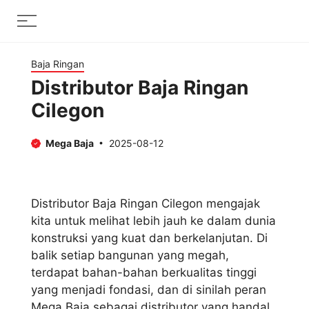
Skip
Menu
to
content
Baja Ringan
Distributor Baja Ringan
Cilegon
Mega Baja
2025-08-12
Distributor Baja Ringan Cilegon mengajak
kita untuk melihat lebih jauh ke dalam dunia
konstruksi yang kuat dan berkelanjutan. Di
balik setiap bangunan yang megah,
terdapat bahan-bahan berkualitas tinggi
yang menjadi fondasi, dan di sinilah peran
Mega Baja sebagai distributor yang handal