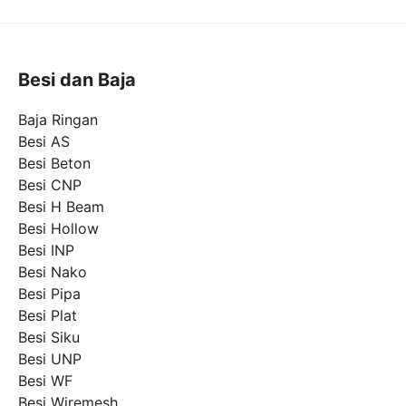
Besi dan Baja
Baja Ringan
Besi AS
Besi Beton
Besi CNP
Besi H Beam
Besi Hollow
Besi INP
Besi Nako
Besi Pipa
Besi Plat
Besi Siku
Besi UNP
Besi WF
Besi Wiremesh