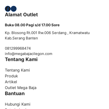
Facebook
Instagram
Alamat Outlet
Buka 08.00 Pagi s/d 17.00 Sore
Kp. Blosong Rt.001 Rw.006 Serdang , Kramatwatu
Kab.Serang Banten
081299968474
info@megabajacilegon.com
Tentang Kami
Tentang Kami
Produk
Artikel
Outlet Mega Baja
Bantuan
Hubungi Kami