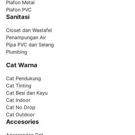
Plafon Metal
Plafon PVC
Sanitasi
Closet dan Wastafel
Penampungan Air
Pipa PVC dan Selang
Plumbing
Cat Warna
Cat Pendukung
Cat Tinting
Cat Besi dan Kayu
Cat Indoor
Cat No Drop
Cat Outdoor
Accesories
Accessories Cat