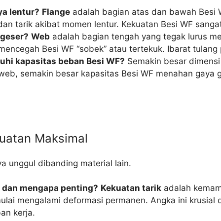
a lentur?
Flange
adalah bagian atas dan bawah Besi WF
an tarik akibat momen lentur. Kekuatan Besi WF sanga
 geser?
Web
adalah bagian tengah yang tegak lurus me
encegah Besi WF “sobek” atau tertekuk. Ibarat tulang p
hi kapasitas beban Besi WF?
Semakin besar dimensi f
b, semakin besar kapasitas Besi WF menahan gaya gese
kuatan Maksimal
 unggul dibanding material lain.
ya dan mengapa penting?
Kekuatan tarik
adalah kemamp
ulai mengalami deformasi permanen. Angka ini krusial 
an kerja.