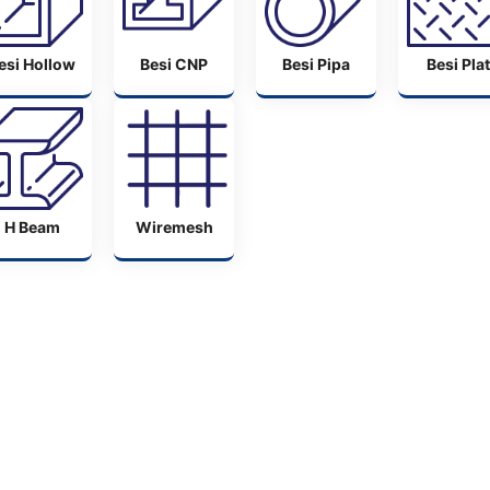
esi Hollow
Besi CNP
Besi Pipa
Besi Plat
H Beam
Wiremesh