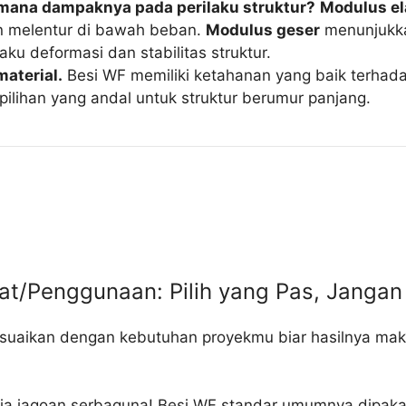
imana dampaknya pada perilaku struktur?
Modulus el
n melentur di bawah beban.
Modulus geser
menunjukka
ku deformasi dan stabilitas struktur.
aterial.
Besi WF memiliki ketahanan yang baik terhada
pilihan yang andal untuk struktur berumur panjang.
rat/Penggunaan: Pilih yang Pas, Janga
esuaikan dengan kebutuhan proyekmu biar hasilnya mak
dia jagoan serbaguna! Besi WF standar umumnya dipaka