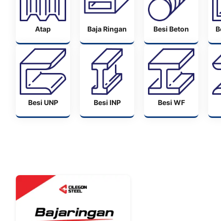
Atap
Baja Ringan
Besi Beton
B
Besi UNP
Besi INP
Besi WF