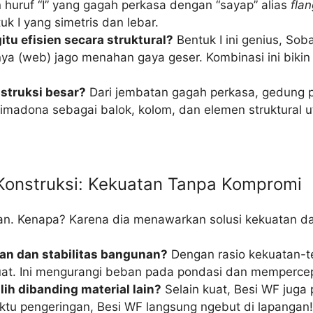
huruf “I” yang gagah perkasa dengan “sayap” alias
fla
k I yang simetris dan lebar.
tu efisien secara struktural?
Bentuk I ini genius, Sob
ya (web) jago menahan gaya geser. Kombinasi ini biki
struksi besar?
Dari jembatan gagah perkasa, gedung pe
madona sebagai balok, kolom, dan elemen struktural u
i Konstruksi: Kekuatan Tanpa Kompromi
inan. Kenapa? Karena dia menawarkan solusi kekuatan da
an dan stabilitas bangunan?
Dengan rasio kekuatan-t
uat. Ini mengurangi beban pada pondasi dan mempercepat
h dibanding material lain?
Selain kuat, Besi WF juga p
tu pengeringan, Besi WF langsung ngebut di lapangan