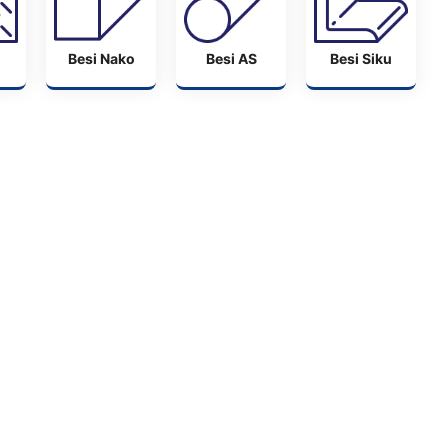
Besi Nako
Besi AS
Besi Siku