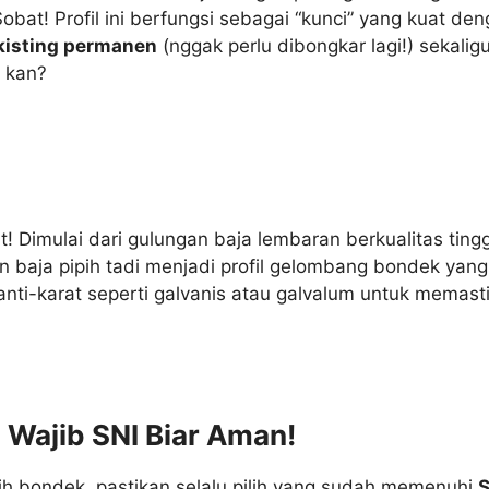
t! Profil ini berfungsi sebagai “kunci” yang kuat deng
kisting permanen
(nggak perlu dibongkar lagi!) sekalig
, kan?
! Dimulai dari gulungan baja lembaran berkualitas tin
 baja pipih tadi menjadi profil gelombang bondek yang
 anti-karat seperti galvanis atau galvalum untuk memas
: Wajib SNI Biar Aman!
ih bondek, pastikan selalu pilih yang sudah memenuhi
S