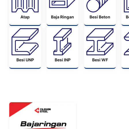
Atap
Baja Ringan
Besi Beton
B
Besi UNP
Besi INP
Besi WF