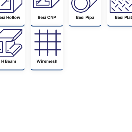
esi Hollow
Besi CNP
Besi Pipa
Besi Plat
H Beam
Wiremesh