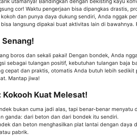
a tarik utamanya! Bandingkan dengan bekisting kayu kon
ngsung cor! Waktu pengerjaan bisa dipangkas drastis, pr
 kokoh dan punya daya dukung sendiri, Anda nggak pe
 bisa langsung dipakai buat aktivitas lain di bawahnya.
i Senang!
ang boros dan sekali pakai! Dengan bondek, Anda nggak 
si sebagai tulangan positif, kebutuhan tulangan baja ba
 cepat dan praktis, otomatis Anda butuh lebih sedikit 
at. Mantap jiwa!
: Kokooh Kuat Melesat!
 Bondek bukan cuma jadi alas, tapi benar-benar menyat
an ganda: dari beton dan dari bondek itu sendiri.
ndek dan beton menghasilkan plat lantai dengan daya 
atau pabrik.