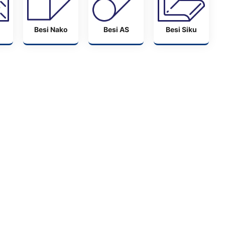
Besi Nako
Besi AS
Besi Siku