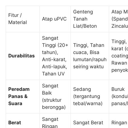
Genteng
Atap M
Fitur /
Atap uPVC
Tanah
(Spand
Material
Liat/Beton
Zincal
Sangat
Tinggi
Tinggi (20+
Tinggi, Tahan
karat 
tahun),
cuaca, Bisa
Durabilitas
coating
Anti-karat,
lumutan/rapuh
Rawan
Anti-lapuk,
seiring waktu
penyok
Tahan UV
Sangat
Peredam
Sedang
Buruk
Baik
Panas &
(tergantung
(kondu
(struktur
Suara
tebal/warna)
panas/b
berongga)
Sangat
Berat
Sangat Berat
Ringan
Ringan