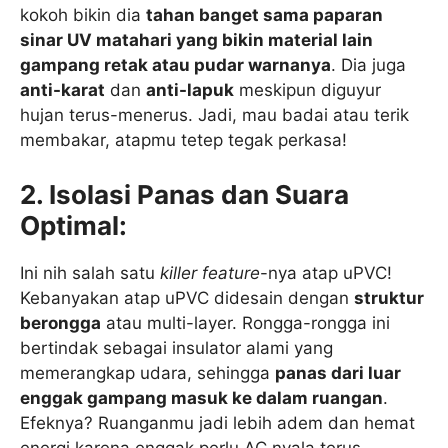
kokoh bikin dia
tahan banget sama paparan
sinar UV matahari yang bikin material lain
gampang retak atau pudar warnanya
. Dia juga
anti-karat
dan
anti-lapuk
meskipun diguyur
hujan terus-menerus. Jadi, mau badai atau terik
membakar, atapmu tetep tegak perkasa!
2. Isolasi Panas dan Suara
Optimal:
Ini nih salah satu
killer feature
-nya atap uPVC!
Kebanyakan atap uPVC didesain dengan
struktur
berongga
atau multi-layer. Rongga-rongga ini
bertindak sebagai insulator alami yang
memerangkap udara, sehingga
panas dari luar
enggak gampang masuk ke dalam ruangan
.
Efeknya? Ruanganmu jadi lebih adem dan hemat
energi karena enggak perlu AC nyala terus-