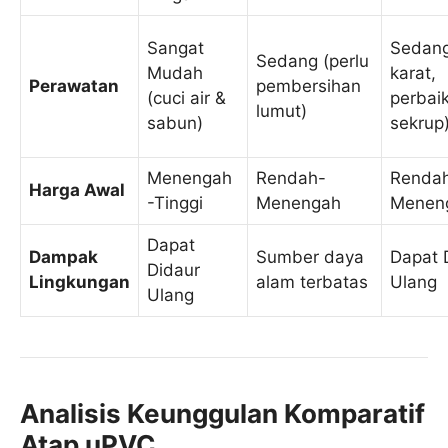
Sangat
Sedang
Sedang (perlu
Mudah
karat,
Perawatan
pembersihan
(cuci air &
perbaik
lumut)
sabun)
sekrup
Menengah
Rendah-
Renda
Harga Awal
-Tinggi
Menengah
Menen
Dapat
Dampak
Sumber daya
Dapat 
Didaur
Lingkungan
alam terbatas
Ulang
Ulang
Analisis Keunggulan Komparatif
Atap uPVC