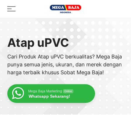
Skip
Menu
to
content
Atap uPVC
Cari Produk Atap uPVC berkualitas? Mega Baja
punya semua jenis, ukuran, dan merek dengan
harga terbaik khusus Sobat Mega Baja!
Mega Baja Marketing
Online
Whatsapp Sekarang!