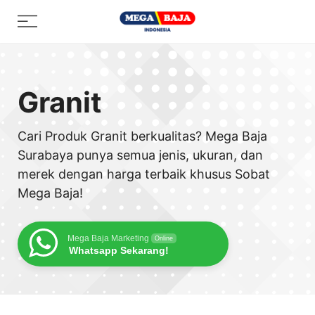
Skip
Menu
to
content
Granit
Cari Produk Granit berkualitas? Mega Baja
Surabaya punya semua jenis, ukuran, dan
merek dengan harga terbaik khusus Sobat
Mega Baja!
Mega Baja Marketing
Online
Whatsapp Sekarang!