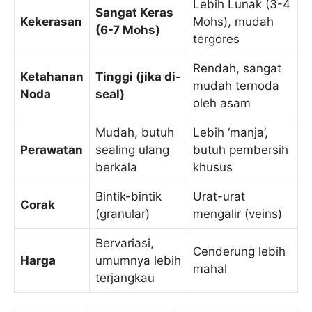
Lebih Lunak (3-4
Sangat Keras
Kekerasan
Mohs), mudah
(6-7 Mohs)
tergores
Rendah, sangat
Ketahanan
Tinggi (jika di-
mudah ternoda
Noda
seal)
oleh asam
Mudah, butuh
Lebih ‘manja’,
Perawatan
sealing ulang
butuh pembersih
berkala
khusus
Bintik-bintik
Urat-urat
Corak
(granular)
mengalir (veins)
Bervariasi,
Cenderung lebih
Harga
umumnya lebih
mahal
terjangkau