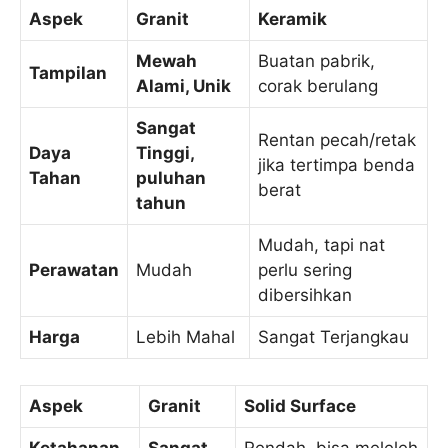
Aspek
Granit
Keramik
Mewah
Buatan pabrik,
Tampilan
Alami, Unik
corak berulang
Sangat
Rentan pecah/retak
Daya
Tinggi,
jika tertimpa benda
Tahan
puluhan
berat
tahun
Mudah, tapi nat
Perawatan
Mudah
perlu sering
dibersihkan
Harga
Lebih Mahal
Sangat Terjangkau
Aspek
Granit
Solid Surface
Ketahanan
Sangat
Rendah, bisa meleleh