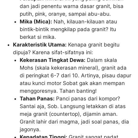
dan jadi penentu warna dasar granit, bisa
putih, pink, oranye, sampai abu-abu.
Mika (Mica):
Nah, kilauan-kilauan atau
bintik-bintik mengkilap pada granit? Itu
berkat si mika.
Karakteristik Utama:
Kenapa granit begitu
dipuja? Karena sifat-sifatnya ini:
Kekerasan Tingkat Dewa:
Dalam skala
Mohs (skala kekerasan mineral), granit ada
di peringkat 6-7 dari 10. Artinya, pisau dapur
atau kunci motor Sobat gak akan mempan
menggoresnya. Tahan banting!
Tahan Panas:
Panci panas dari kompor?
Santai aja, Sob. Langsung letakkan di atas
meja granit (countertop), dijamin aman.
Granit lahir dari magma, jadi soal panas, dia
jagonya.
Kepadatan Tinggi:
Granit sangat padat,