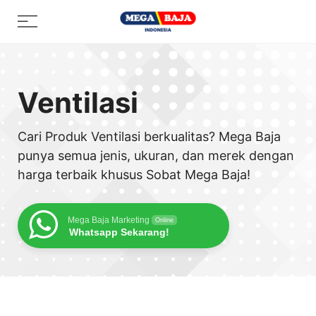
Skip
Menu
to
content
Ventilasi
Cari Produk Ventilasi berkualitas? Mega Baja
punya semua jenis, ukuran, dan merek dengan
harga terbaik khusus Sobat Mega Baja!
Mega Baja Marketing
Online
Whatsapp Sekarang!