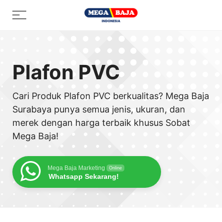
Skip
Menu
to
content
Plafon PVC
Cari Produk Plafon PVC berkualitas? Mega Baja
Surabaya punya semua jenis, ukuran, dan
merek dengan harga terbaik khusus Sobat
Mega Baja!
Mega Baja Marketing
Online
Whatsapp Sekarang!