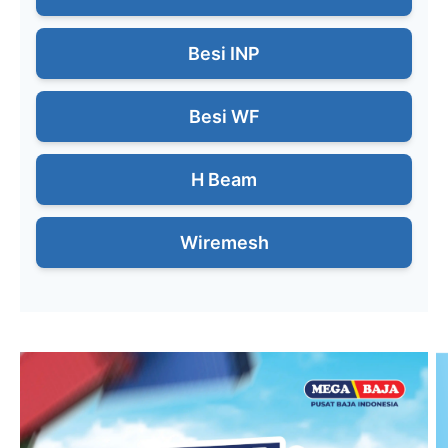
Besi INP
Besi WF
H Beam
Wiremesh