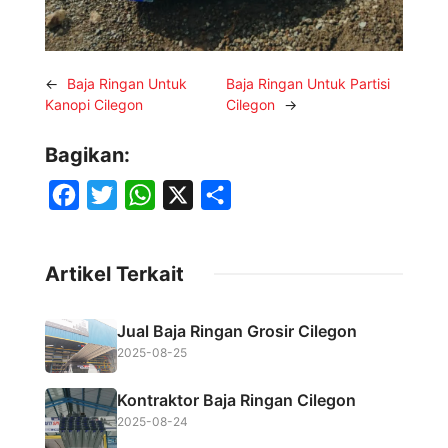
←
Baja Ringan Untuk
Baja Ringan Untuk Partisi
Kanopi Cilegon
Cilegon
→
Bagikan:
F
T
W
X
S
a
w
h
h
c
i
a
a
Artikel Terkait
e
t
t
r
b
t
s
e
Jual Baja Ringan Grosir Cilegon
o
e
A
2025-08-25
o
r
p
Kontraktor Baja Ringan Cilegon
k
p
2025-08-24